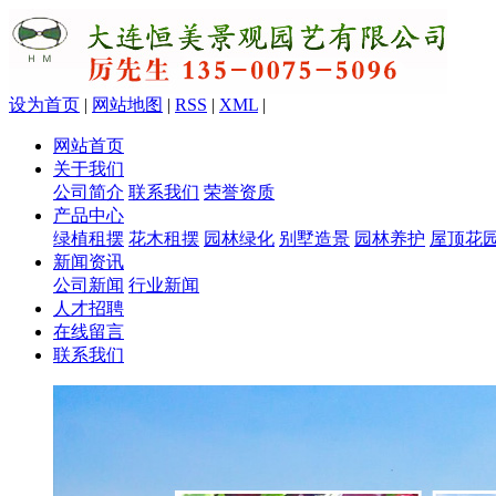
设为首页
|
网站地图
|
RSS
|
XML
|
网站首页
关于我们
公司简介
联系我们
荣誉资质
产品中心
绿植租摆
花木租摆
园林绿化
别墅造景
园林养护
屋顶花
新闻资讯
公司新闻
行业新闻
人才招聘
在线留言
联系我们