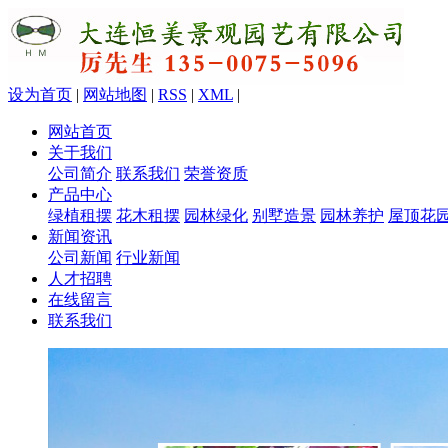
设为首页
|
网站地图
|
RSS
|
XML
|
网站首页
关于我们
公司简介
联系我们
荣誉资质
产品中心
绿植租摆
花木租摆
园林绿化
别墅造景
园林养护
屋顶花
新闻资讯
公司新闻
行业新闻
人才招聘
在线留言
联系我们