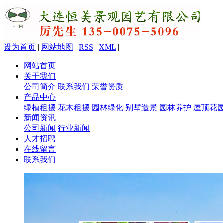
设为首页
|
网站地图
|
RSS
|
XML
|
网站首页
关于我们
公司简介
联系我们
荣誉资质
产品中心
绿植租摆
花木租摆
园林绿化
别墅造景
园林养护
屋顶花
新闻资讯
公司新闻
行业新闻
人才招聘
在线留言
联系我们